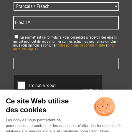
Zip
Langues
code
/
*
*
Language
*
E-
mail
*
RGPD
*
En soumettant ce formulaire, vous consentez à recevoir des emails
qui ont pour but de vous informer sur nos actualités, pour en savoir plus
nous vous invitons à consulter
notre politique de confidentialité
et
nos
mentions légales
.
*
Vous pourrez à tout moment utiliser le lien de désabonnement intégré dans
la/les newsletter(s).
CAPTCHA