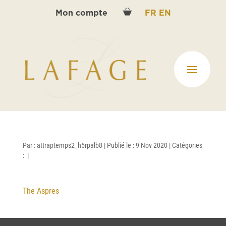
Mon compte
FR
EN
Par :
attraptemps2_h5rpalb8
|
Publié le : 9 Nov 2020
|
Catégories
:
|
The Aspres