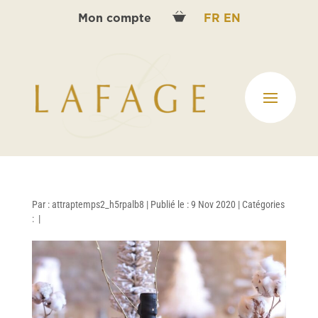
Mon compte
FR
EN
Par :
attraptemps2_h5rpalb8
|
Publié le : 9 Nov 2020
|
Catégories
:
|