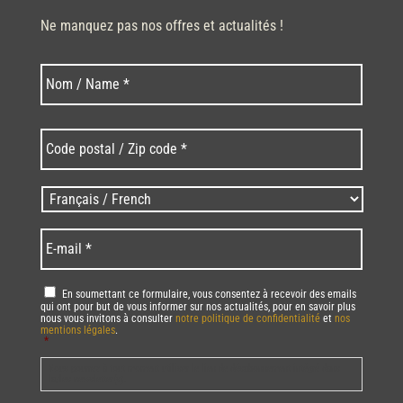
Ne manquez pas nos offres et actualités !
Nom
Nom
*
Code
postal
/
Zip
Langues
code
/
*
*
Language
*
E-
mail
*
RGPD
*
En soumettant ce formulaire, vous consentez à recevoir des emails
qui ont pour but de vous informer sur nos actualités, pour en savoir plus
nous vous invitons à consulter
notre politique de confidentialité
et
nos
mentions légales
.
*
Vous pourrez à tout moment utiliser le lien de désabonnement intégré dans
la/les newsletter(s).