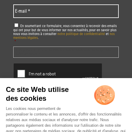
*
*
Language
*
E-
mail
*
RGPD
*
En soumettant ce formulaire, vous consentez à recevoir des emails
qui ont pour but de vous informer sur nos actualités, pour en savoir plus
nous vous invitons à consulter
notre politique de confidentialité
et
nos
mentions légales
.
*
Vous pourrez à tout moment utiliser le lien de désabonnement intégré dans
la/les newsletter(s).
CAPTCHA