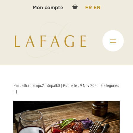
Mon compte
FR
EN
Par :
attraptemps2_h5rpalb8
|
Publié le : 9 Nov 2020
|
Catégories
:
|