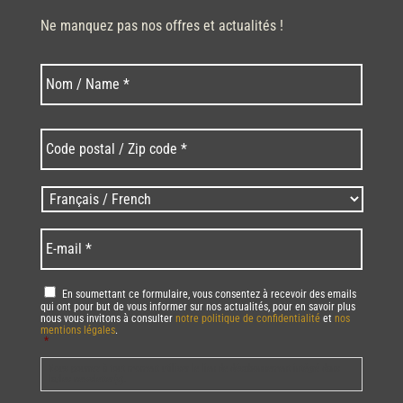
Ne manquez pas nos offres et actualités !
Nom
Nom
*
Code
postal
/
Zip
Langues
code
/
*
*
Language
*
E-
mail
*
RGPD
*
En soumettant ce formulaire, vous consentez à recevoir des emails
qui ont pour but de vous informer sur nos actualités, pour en savoir plus
nous vous invitons à consulter
notre politique de confidentialité
et
nos
mentions légales
.
*
Vous pourrez à tout moment utiliser le lien de désabonnement intégré dans
la/les newsletter(s).