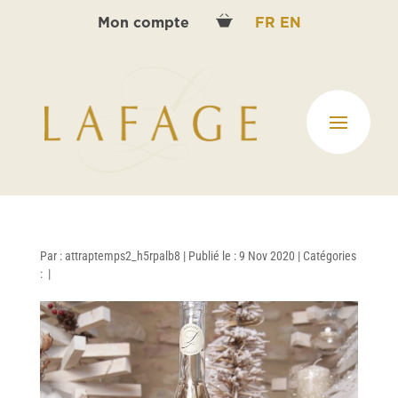
Mon compte
FR
EN
Par :
attraptemps2_h5rpalb8
|
Publié le : 9 Nov 2020
|
Catégories
:
|