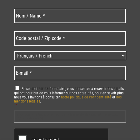
Nom
Nom
*
Code
postal
/
Zip
Langues
code
/
*
*
Language
*
E-
mail
*
RGPD
*
En soumettant ce formulaire, vous consentez à recevoir des emails
qui ont pour but de vous informer sur nos actualités, pour en savoir plus
nous vous invitons à consulter
notre politique de confidentialité
et
nos
mentions légales
.
*
Vous pourrez à tout moment utiliser le lien de désabonnement intégré dans
la/les newsletter(s).
CAPTCHA