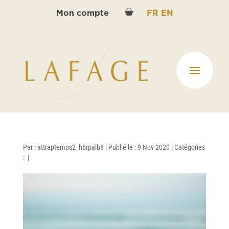
Mon compte
FR
EN
Par :
attraptemps2_h5rpalb8
|
Publié le : 9 Nov 2020
|
Catégories
:
|