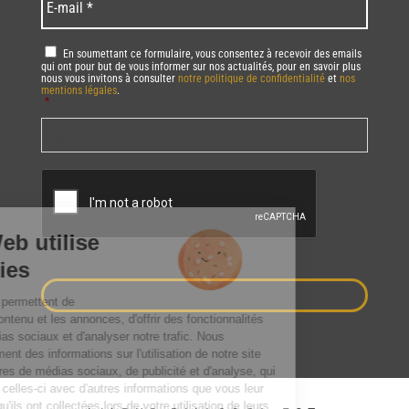
mail
*
RGPD
*
En soumettant ce formulaire, vous consentez à recevoir des emails
qui ont pour but de vous informer sur nos actualités, pour en savoir plus
nous vous invitons à consulter
notre politique de confidentialité
et
nos
mentions légales
.
*
Vous pourrez à tout moment utiliser le lien de désabonnement intégré dans
la/les newsletter(s).
CAPTCHA