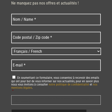
Ne manquez pas nos offres et actualités !
Nom
Nom
*
Code
postal
/
Zip
Langues
code
/
*
*
Language
*
E-
mail
*
RGPD
*
En soumettant ce formulaire, vous consentez à recevoir des emails
qui ont pour but de vous informer sur nos actualités, pour en savoir plus
nous vous invitons à consulter
notre politique de confidentialité
et
nos
mentions légales
.
*
Vous pourrez à tout moment utiliser le lien de désabonnement intégré dans
la/les newsletter(s).
CAPTCHA