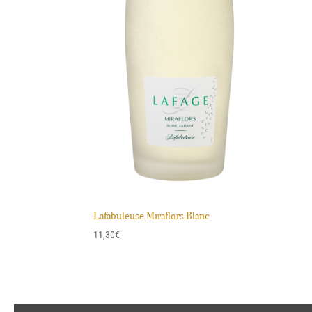
Lafabuleuse Miraflors Blanc
11,30
€