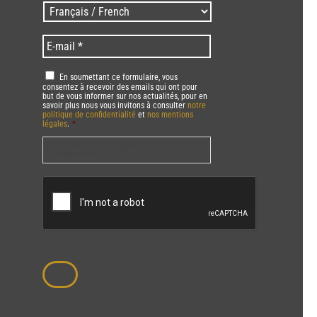
/
Langues
Zip
/
code
Language
*
E-
*
*
mail
*
RGPD
*
En soumettant ce formulaire, vous
consentez à recevoir des emails qui ont pour
but de vous informer sur nos actualités, pour en
savoir plus nous vous invitons à consulter
notre
politique de confidentialité
et
nos mentions
légales
.
*
Vous pourrez à tout moment utiliser le lien de
désabonnement intégré dans la/les newsletter(s).
CAPTCHA