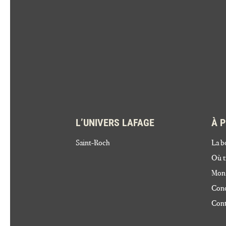
L’UNIVERS LAFAGE
À 
Saint-Roch
La b
Où t
Mon
Cond
Cont