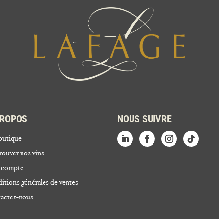
PROPOS
NOUS SUIVRE
outique
rouver nos vins
 compte
itions générales de ventes
actez-nous