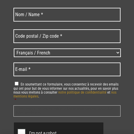
Nom
Nom
*
Code
postal
/
Zip
Langues
code
/
*
*
Language
*
E-
mail
*
RGPD
*
En soumettant ce formulaire, vous consentez à recevoir des emails
qui ont pour but de vous informer sur nos actualités, pour en savoir plus
nous vous invitons à consulter
notre politique de confidentialité
et
nos
mentions légales
.
*
Vous pourrez à tout moment utiliser le lien de désabonnement intégré dans
la/les newsletter(s).
CAPTCHA