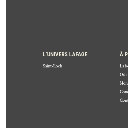
L’UNIVERS LAFAGE
À 
Saint-Roch
La b
Où t
Mon
Cond
Cont