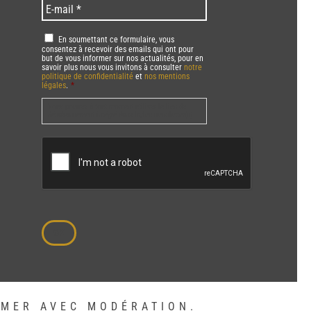
E-
*
*
mail
*
RGPD
*
En soumettant ce formulaire, vous
consentez à recevoir des emails qui ont pour
but de vous informer sur nos actualités, pour en
savoir plus nous vous invitons à consulter
notre
politique de confidentialité
et
nos mentions
légales
.
*
Vous pourrez à tout moment utiliser le lien de
désabonnement intégré dans la/les newsletter(s).
CAPTCHA
MMER AVEC MODÉRATION.