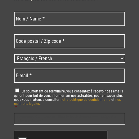
Nom
Nom
*
Code
postal
/
Zip
Langues
code
/
*
*
Language
*
E-
mail
*
RGPD
*
En soumettant ce formulaire, vous consentez à recevoir des emails
qui ont pour but de vous informer sur nos actualités, pour en savoir plus
nous vous invitons à consulter
notre politique de confidentialité
et
nos
mentions légales
.
*
Vous pourrez à tout moment utiliser le lien de désabonnement intégré dans
la/les newsletter(s).
CAPTCHA