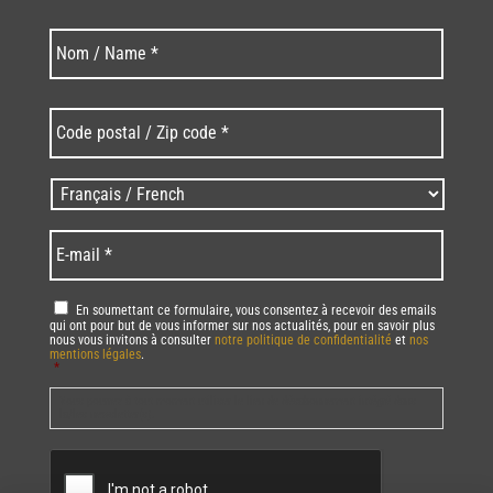
Nom
Nom
*
Code
postal
/
Zip
Langues
code
/
*
*
Language
*
E-
mail
*
RGPD
*
En soumettant ce formulaire, vous consentez à recevoir des emails
qui ont pour but de vous informer sur nos actualités, pour en savoir plus
nous vous invitons à consulter
notre politique de confidentialité
et
nos
mentions légales
.
*
Vous pourrez à tout moment utiliser le lien de désabonnement intégré dans
la/les newsletter(s).
CAPTCHA