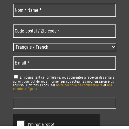
Nom
Nom
*
Code
postal
/
Zip
Langues
code
/
*
*
Language
*
E-
mail
*
RGPD
*
En soumettant ce formulaire, vous consentez à recevoir des emails
qui ont pour but de vous informer sur nos actualités, pour en savoir plus
nous vous invitons à consulter
notre politique de confidentialité
et
nos
mentions légales
.
*
Vous pourrez à tout moment utiliser le lien de désabonnement intégré dans
la/les newsletter(s).
CAPTCHA