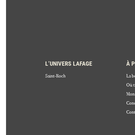
L’UNIVERS LAFAGE
À 
Saint-Roch
La b
Où t
Mon
Cond
Cont