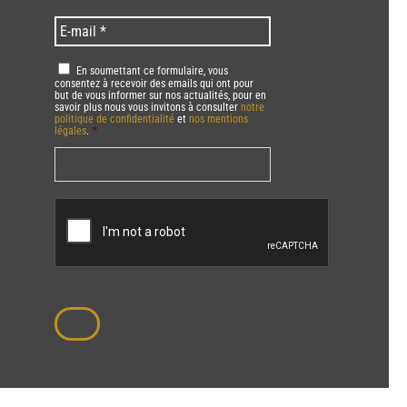
/
code
Language
*
E-
*
*
mail
*
RGPD
*
En soumettant ce formulaire, vous
consentez à recevoir des emails qui ont pour
but de vous informer sur nos actualités, pour en
savoir plus nous vous invitons à consulter
notre
politique de confidentialité
et
nos mentions
légales
.
*
Vous pourrez à tout moment utiliser le lien de
désabonnement intégré dans la/les newsletter(s).
CAPTCHA