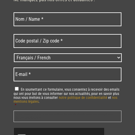
Nom
Nom
*
Code
postal
/
Zip
Langues
code
/
*
*
Language
*
E-
mail
*
RGPD
*
En soumettant ce formulaire, vous consentez à recevoir des emails
qui ont pour but de vous informer sur nos actualités, pour en savoir plus
nous vous invitons à consulter
notre politique de confidentialité
et
nos
mentions légales
.
*
Vous pourrez à tout moment utiliser le lien de désabonnement intégré dans
la/les newsletter(s).
CAPTCHA