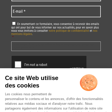
code
/
*
*
Language
*
E-
mail
*
RGPD
*
En soumettant ce formulaire, vous consentez à recevoir des emails
qui ont pour but de vous informer sur nos actualités, pour en savoir plus
nous vous invitons à consulter
notre politique de confidentialité
et
nos
mentions légales
.
*
Vous pourrez à tout moment utiliser le lien de désabonnement intégré dans
la/les newsletter(s).
CAPTCHA