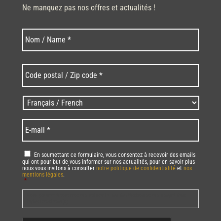
Ne manquez pas nos offres et actualités !
Nom
Nom
*
Code
postal
/
Zip
Langues
code
/
*
*
Language
*
E-
mail
*
RGPD
*
En soumettant ce formulaire, vous consentez à recevoir des emails
qui ont pour but de vous informer sur nos actualités, pour en savoir plus
nous vous invitons à consulter
notre politique de confidentialité
et
nos
mentions légales
.
*
Vous pourrez à tout moment utiliser le lien de désabonnement intégré dans
la/les newsletter(s).