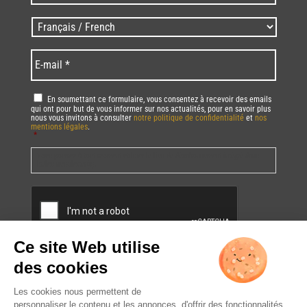
/
Zip
Langues
code
/
*
*
Language
*
E-
mail
*
RGPD
*
En soumettant ce formulaire, vous consentez à recevoir des emails
qui ont pour but de vous informer sur nos actualités, pour en savoir plus
nous vous invitons à consulter
notre politique de confidentialité
et
nos
mentions légales
.
*
Vous pourrez à tout moment utiliser le lien de désabonnement intégré dans
la/les newsletter(s).
CAPTCHA