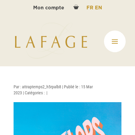
Mon compte
FR
EN
Par :
attraptemps2_h5rpalb8
|
Publié le : 15 Mar
2023
|
Catégories :
|