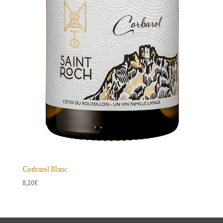
Corbarol Blanc
8,20
€