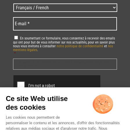
Zip
Langues
code
/
*
*
Language
*
E-
mail
*
RGPD
*
En soumettant ce formulaire, vous consentez à recevoir des emails
qui ont pour but de vous informer sur nos actualités, pour en savoir plus
nous vous invitons à consulter
notre politique de confidentialité
et
nos
mentions légales
.
*
Vous pourrez à tout moment utiliser le lien de désabonnement intégré dans
la/les newsletter(s).
CAPTCHA