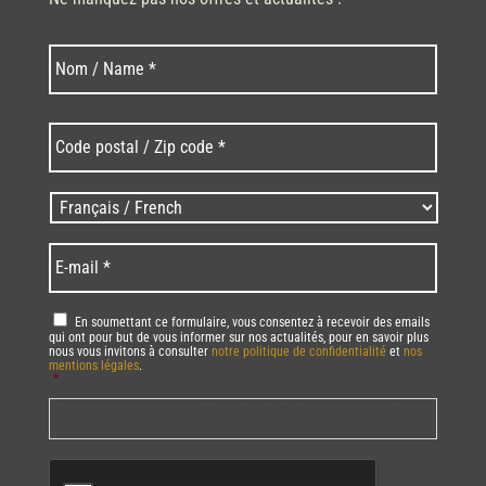
Nom
Nom
*
Code
postal
/
Zip
Langues
code
/
*
*
Language
*
E-
mail
*
RGPD
*
En soumettant ce formulaire, vous consentez à recevoir des emails
qui ont pour but de vous informer sur nos actualités, pour en savoir plus
nous vous invitons à consulter
notre politique de confidentialité
et
nos
mentions légales
.
*
Vous pourrez à tout moment utiliser le lien de désabonnement intégré dans
la/les newsletter(s).
CAPTCHA