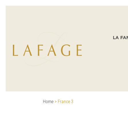
LA FA
Home
>
France 3