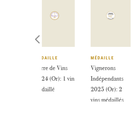
DAILLE
MÉDAILLE
MÉDAILLE
A Paris 2025
Terre de Vins
Vignerons
r): 2 vins
2024 (Or): 1 vin
Indépendants
daillés
médaillé
2025 (Or): 2
vins médaillés