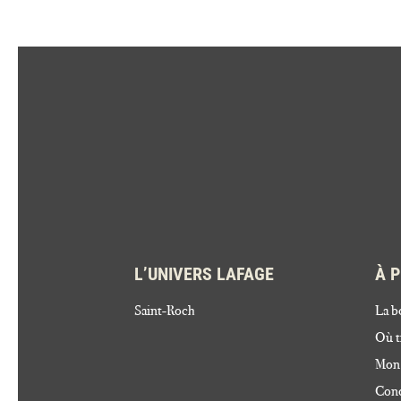
L’UNIVERS LAFAGE
À 
Saint-Roch
La b
Où t
Mon
Cond