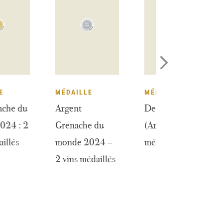
DAILLE
MÉDAILLE
MÉDAILLE
 Grenache du
Argent
Decanter 20
nde 2024 : 2
Grenache du
(Argent): 2 vi
ns médaillés
monde 2024 –
médaillés
2 vins médaillés