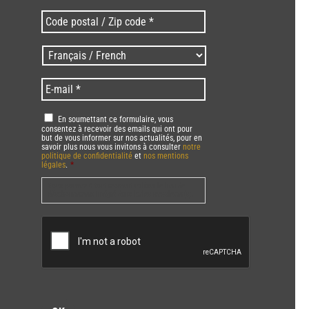
Code
postal
/
Langues
Zip
/
code
Language
*
E-
*
*
mail
*
RGPD
*
En soumettant ce formulaire, vous
consentez à recevoir des emails qui ont pour
but de vous informer sur nos actualités, pour en
savoir plus nous vous invitons à consulter
notre
politique de confidentialité
et
nos mentions
légales
.
*
Vous pourrez à tout moment utiliser le lien de
désabonnement intégré dans la/les newsletter(s).
CAPTCHA