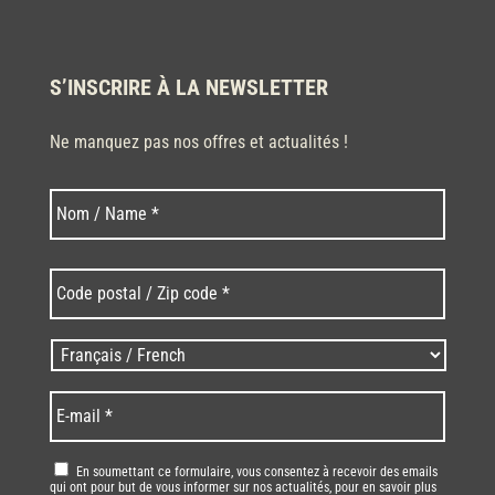
S’INSCRIRE À LA NEWSLETTER
Ne manquez pas nos offres et actualités !
Nom
Nom
*
Code
postal
/
Zip
Langues
code
/
*
*
Language
*
E-
mail
*
RGPD
*
En soumettant ce formulaire, vous consentez à recevoir des emails
qui ont pour but de vous informer sur nos actualités, pour en savoir plus