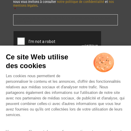
nous vous invitons à consulter
notre politique de confidentialité
et
nos
mentions légales
.
*
Vous pourrez à tout moment utiliser le lien de désabonnement intégré dans
la/les newsletter(s).
CAPTCHA
L’ABUS D’ALCOOL EST
DANGEREUX POUR LA SANTÉ.
À CONSOMMER AVEC