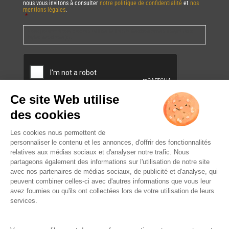
nous vous invitons à consulter
notre politique de confidentialité
et
nos
mentions légales
.
*
Vous pourrez à tout moment utiliser le lien de désabonnement intégré dans
la/les newsletter(s).
CAPTCHA
L’ABUS D’ALCOOL EST
DANGEREUX POUR LA SANTÉ.
À CONSOMMER AVEC