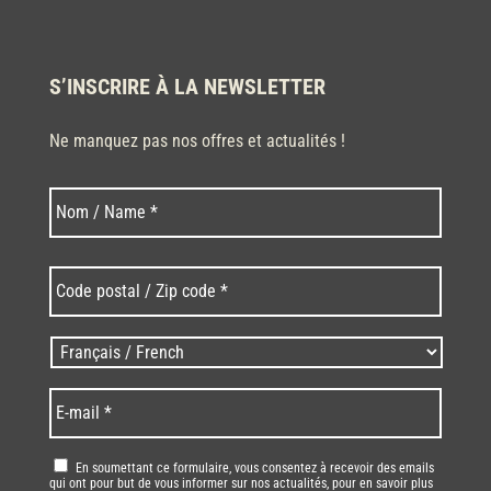
S’INSCRIRE À LA NEWSLETTER
Ne manquez pas nos offres et actualités !
Nom
Nom
*
Code
postal
/
Zip
Langues
code
/
*
*
Language
*
E-
mail
*
RGPD
*
En soumettant ce formulaire, vous consentez à recevoir des emails
qui ont pour but de vous informer sur nos actualités, pour en savoir plus